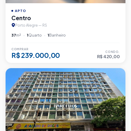
APTO
Centro
Porto Alegre — RS
37
m²
1
Quarto
1
Banheiro
COMPRAR
CONDO.
R$ 239.000,00
R$ 420,00