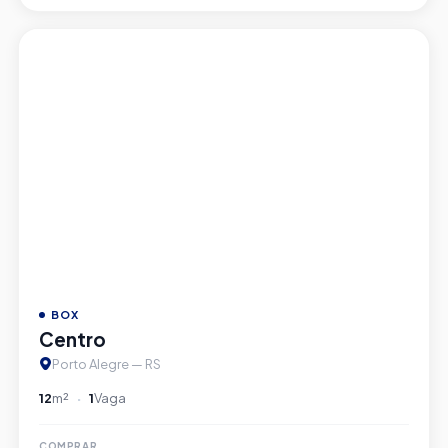
CÓD. V04873
BOX
Centro
Porto Alegre — RS
12
m²
1
Vaga
COMPRAR