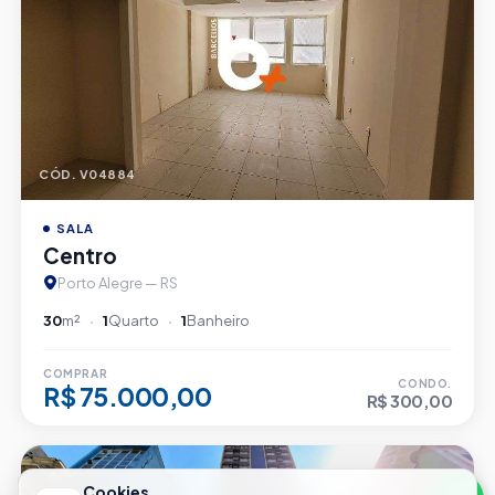
CÓD. V04884
SALA
Centro
Porto Alegre — RS
30
m²
1
Quarto
1
Banheiro
COMPRAR
CONDO.
R$ 75.000,00
R$ 300,00
Cookies