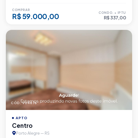
COMPRAR
CONDO. + IPTU
R$ 59.000,00
R$ 337,00
CÓD. V04876
APTO
Centro
Porto Alegre — RS