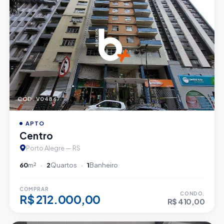
CÓD. V04867
APTO
Centro
Porto Alegre — RS
60
m²
2
Quartos
1
Banheiro
COMPRAR
CONDO.
R$ 212.000,00
R$ 410,00