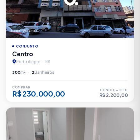
CÓD. V03203
CONJUNTO
Centro
Porto Alegre — RS
300
m²
2
Banheiros
COMPRAR
CONDO. + IPTU
R$ 230.000,00
R$ 2.200,00