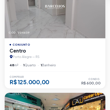
CÓD. V04609
CONJUNTO
Centro
Porto Alegre — RS
48
m²
1
Quarto
1
Banheiro
COMPRAR
CONDO.
R$ 125.000,00
R$ 600,00