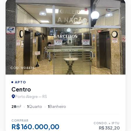
CÓD. V04616
APTO
Centro
Porto Alegre — RS
28
m²
1
Quarto
1
Banheiro
COMPRAR
CONDO. + IPTU
R$ 160.000,00
R$ 352,20