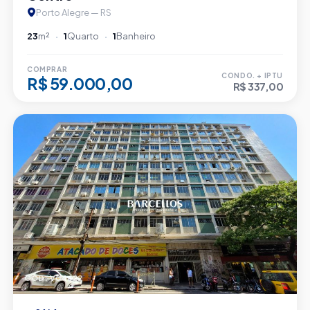
Porto Alegre — RS
23
m²
1
Quarto
1
Banheiro
COMPRAR
CONDO. + IPTU
R$ 59.000,00
R$ 337,00
CÓD. V04622