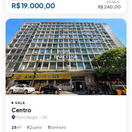
CONDO.
R$ 19.000,00
R$ 240,00
CÓD. V04620
SALA
Centro
Porto Alegre — RS
23
m²
1
Quarto
1
Banheiro