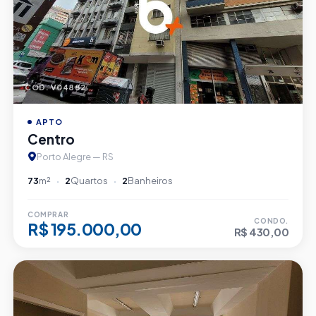
CÓD. V04882
APTO
Centro
Porto Alegre — RS
73
m²
2
Quartos
2
Banheiros
COMPRAR
CONDO.
R$ 195.000,00
R$ 430,00