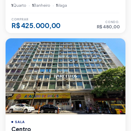
1
Quarto
1
Banheiro
1
Vaga
COMPRAR
CONDO.
R$ 425.000,00
R$ 480,00
CÓD. V04621
SALA
Centro