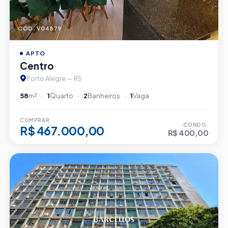
CÓD. V04879
APTO
Centro
Porto Alegre — RS
58
m²
1
Quarto
2
Banheiros
1
Vaga
COMPRAR
CONDO.
R$ 467.000,00
R$ 400,00