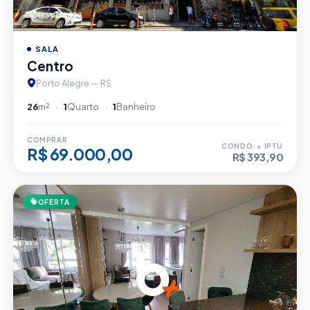
CÓD. V04623
SALA
Centro
Porto Alegre — RS
26
m²
1
Quarto
1
Banheiro
COMPRAR
CONDO. + IPTU
R$ 69.000,00
R$ 393,90
OFERTA