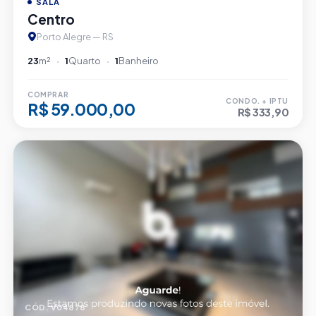
SALA
Centro
Porto Alegre — RS
23
m²
1
Quarto
1
Banheiro
COMPRAR
CONDO. + IPTU
R$ 59.000,00
R$ 333,90
CÓD. V04878