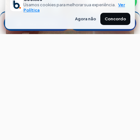
Usamos cookies para melhorar sua experiência.
Ver
Política
Agora não
Concordo
Filtrar Imóveis
Limpar Filtros
CÓD. V04630
CONJUNTO
Centro
Porto Alegre — RS
52
m²
1
Banheiro
1
Vaga
COMPRAR
CONDO. + IPTU
R$ 270.000,00
R$ 605,00