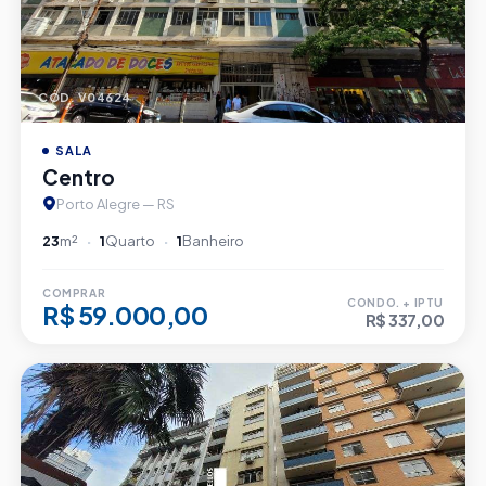
CÓD. V04624
SALA
Centro
Porto Alegre — RS
23
m²
1
Quarto
1
Banheiro
COMPRAR
CONDO. + IPTU
R$ 59.000,00
R$ 337,00