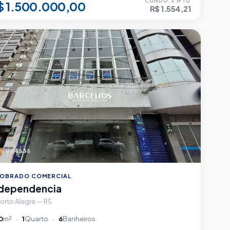
CONDO. + IPTU
$ 1.500.000,00
R$ 1.554,21
. V04535
OBRADO COMERCIAL
ndependencia
orto Alegre — RS
0
m²
1
Quarto
6
Banheiros