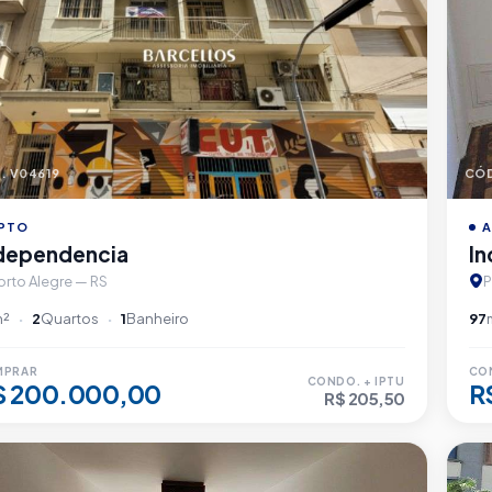
. V04619
CÓD
PTO
A
dependencia
I
orto Alegre — RS
P
m²
2
Quartos
1
Banheiro
97
MPRAR
CO
CONDO. + IPTU
$ 200.000,00
R
R$ 205,50