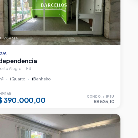
. V04614
OJA
ndependencia
orto Alegre — RS
m²
1
Quarto
1
Banheiro
MPRAR
CONDO. + IPTU
$ 390.000,00
R$ 525,10