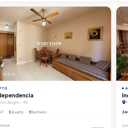
. V04731
CÓD
PTO
A
dependencia
I
orto Alegre — RS
P
m²
1
Quarto
1
Banheiro
24
MPRAR
CO