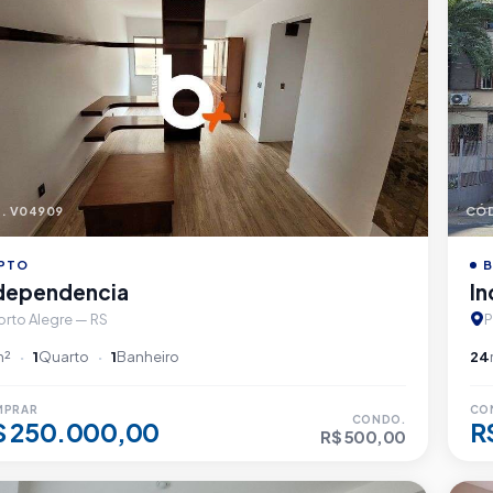
. V04909
CÓD
PTO
B
dependencia
I
orto Alegre — RS
P
m²
1
Quarto
1
Banheiro
24
MPRAR
CO
CONDO.
$ 250.000,00
R
R$ 500,00