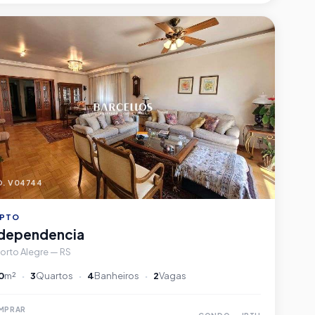
. V04744
PTO
ndependencia
orto Alegre — RS
0
m²
3
Quartos
4
Banheiros
2
Vagas
MPRAR