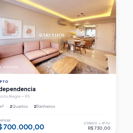
. V04730
PTO
ndependencia
orto Alegre — RS
m²
2
Quartos
2
Banheiros
MPRAR
CONDO. + IPTU
$ 700.000,00
R$ 730,00