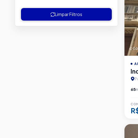
Limpar Filtros
CÓD
A
In
P
65
CO
R