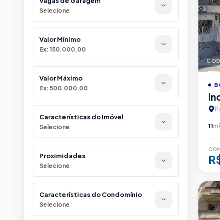
Vagas de Garagem
Selecione
Valor Mínimo
Ex: 150.000,00
CÓD
Valor Máximo
B
Ex: 500.000,00
In
P
Características do Imóvel
11
m
Selecione
CO
Proximidades
R
Selecione
Características do Condomínio
Selecione