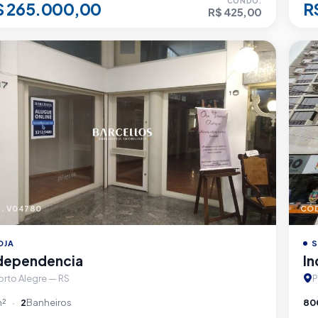
CONDO.
$ 265.000,00
R
R$ 425,00
. V04780
CÓD
OJA
S
dependencia
I
orto Alegre — RS
P
m²
2
Banheiros
80