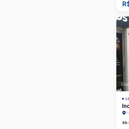
R
CÓD
L
In
P
55