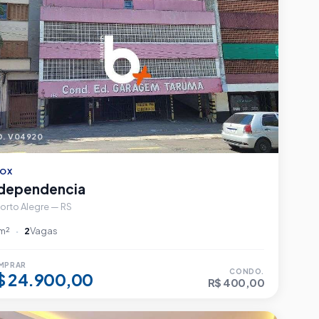
. V04920
OX
ndependencia
orto Alegre — RS
m²
2
Vagas
MPRAR
CONDO.
$ 24.900,00
R$ 400,00