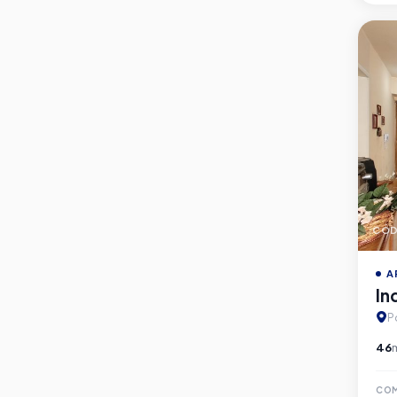
CÓD
A
In
P
46
CO