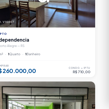
. V10007
PTO
ndependencia
orto Alegre — RS
m²
1
Quarto
1
Banheiro
MPRAR
CONDO. + IPTU
$ 260.000,00
R$ 710,00