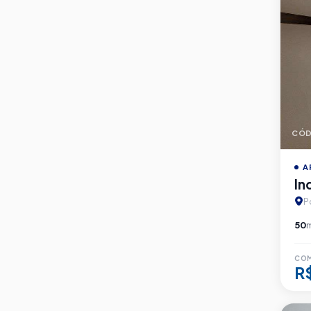
CÓD
A
In
P
50
CO
R