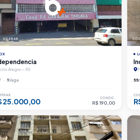
. V04868
CÓD
OX
L
dependencia
I
orto Alegre — RS
P
²
1
Vaga
55
MPRAR
CO
CONDO.
$ 25.000,00
R
R$ 190,00