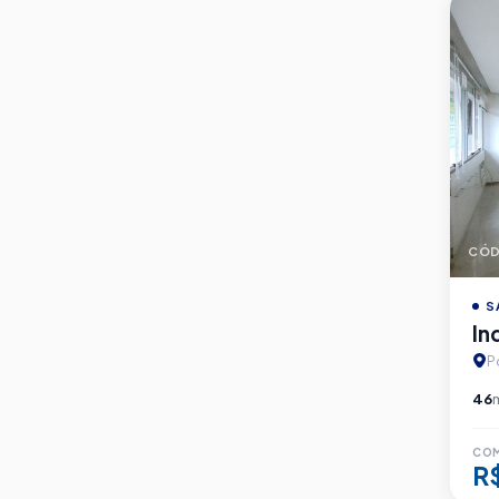
CÓD
S
In
P
46
CO
R