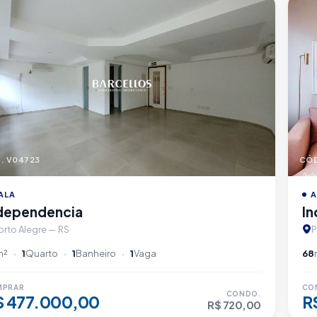
. V04723
CÓD
ALA
A
dependencia
I
orto Alegre — RS
P
m²
1
Quarto
1
Banheiro
1
Vaga
68
MPRAR
CO
CONDO.
$ 477.000,00
R
R$ 720,00