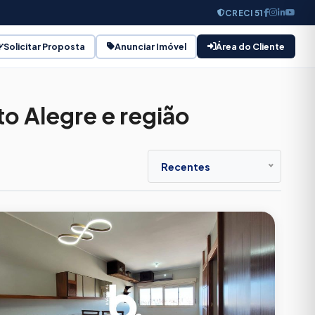
CRECI 51
Solicitar Proposta
Anunciar Imóvel
Área do Cliente
eis
o Alegre e região
E
Recentes