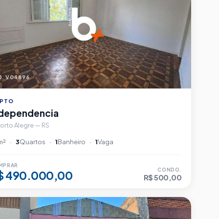
. V04896
PTO
ndependencia
orto Alegre — RS
m²
3
Quartos
1
Banheiro
1
Vaga
MPRAR
CONDO.
$ 490.000,00
R$ 500,00