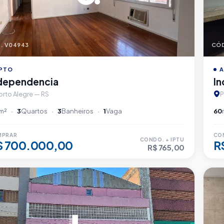
. V04943
CÓD
PTO
A
dependencia
I
orto Alegre — RS
P
m²
3
Quartos
3
Banheiros
1
Vaga
60
MPRAR
CO
CONDO. + IPTU
$ 700.000,00
R
R$ 765,00