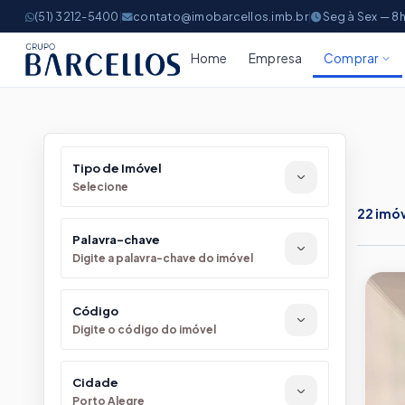
(51) 3212-5400
|
contato@imobarcellos.imb.br
|
Seg à Sex — 8h
Home
Empresa
Comprar
Imóveis
Encontre
Tipo de Imóvel
TIPO DE I
Selecione
Apart
22 imó
Opções
Palavra-chave
Casas
Com ja
Digite a palavra-chave do imóvel
Salas 
Para s
Código
Cober
Digite o código do imóvel
Alto p
Terren
Constr
Cidade
Porto Alegre