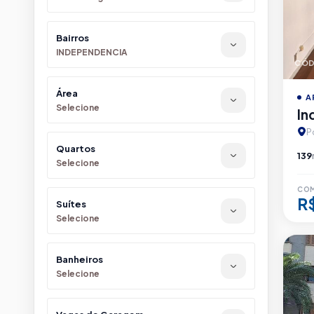
Bairros
INDEPENDENCIA
CÓD
Área
A
Selecione
In
P
Quartos
139
Selecione
CO
R
Suítes
Selecione
Banheiros
Selecione