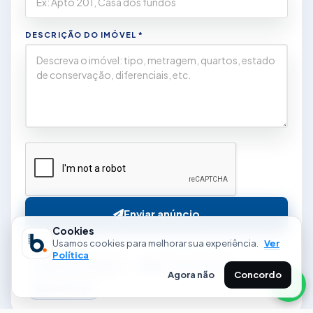
DESCRIÇÃO DO IMÓVEL *
Enviar anúncio
Cookies
Usamos cookies para melhorar sua experiência.
Ver
Política
Dados protegidos
Retorno em até 24h
Agora não
Concordo
Desde 1966