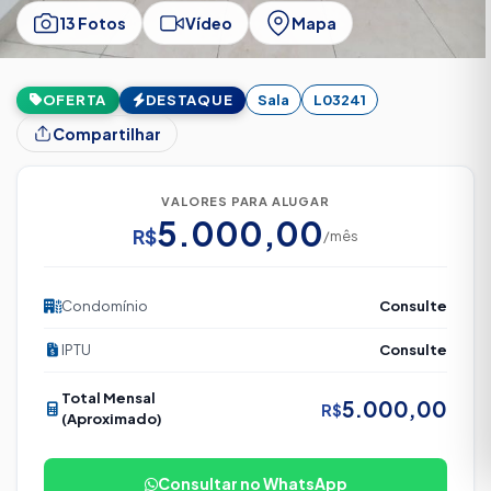
13 Fotos
Vídeo
Mapa
OFERTA
DESTAQUE
Sala
L03241
Compartilhar
VALORES PARA ALUGAR
5.000,00
R$
/mês
Condomínio
Consulte
IPTU
Consulte
Total Mensal
5.000,00
R$
(Aproximado)
Consultar no WhatsApp