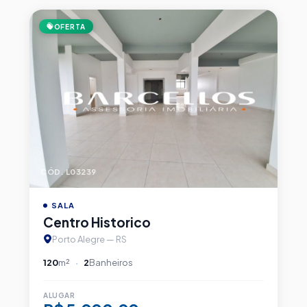
OFERTA
CÓD. L03239
SALA
Centro Historico
Porto Alegre — RS
120
m²
2
Banheiros
ALUGAR