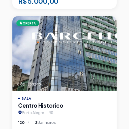
R$ 5.000,00
OFERTA
CÓD. L03240
SALA
Centro Historico
Porto Alegre — RS
120
m²
2
Banheiros