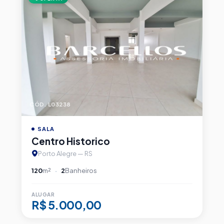
CÓD. L03238
SALA
Centro Historico
Porto Alegre — RS
120
m²
2
Banheiros
ALUGAR
R$ 5.000,00