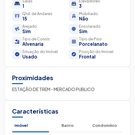
Salas
Elevadores
1
3
Qtd. de Andares
Mobiliado
15
Não
Arejado
Ensolarado
Sim
Sim
Tipo de Constr.
Tipo de Piso
Alvenaria
Porcelanato
Situação do Imóvel
Posição do Imóvel
Usado
Frontal
Proximidades
ESTAÇÃO DE TREM - MERCADO PUBLICO
Características
Imóvel
Bairro
Condomínio